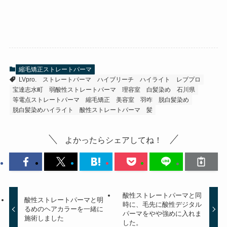
縮毛矯正ストレートパーマ
LVpro.
ストレートパーマ
ハイブリーチ
ハイライト
レブプロ
宝達志水町
弱酸性ストレートパーマ
理容室
白髪染め
石川県
等電点ストレートパーマ
縮毛矯正
美容室
羽咋
脱白髪染め
脱白髪染めハイライト
酸性ストレートパーマ
髪
よかったらシェアしてね！
酸性ストレートパーマと同
酸性ストレートパーマと明
時に、毛先に酸性デジタル
るめのヘアカラーを一緒に
パーマをやや強めに入れま
施術しました
した。